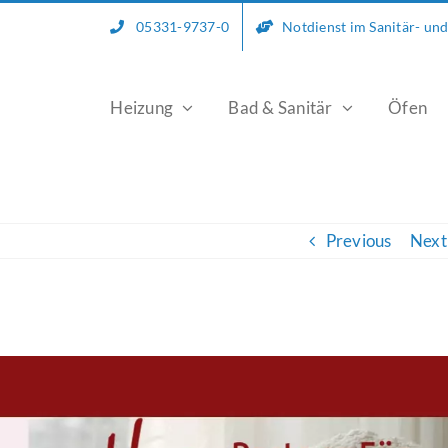
05331-9737-0
Notdienst im Sanitär- un
Heizung
Bad & Sanitär
Öfen
Previous
Next