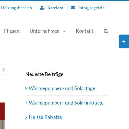
d Heizungsbereich
Karriere
info@zogel.de
Fliesen
Unternehmen
Kontakt
Togg
Slid
Bar
Are
Neueste Beiträge
Wärmepumpen- und Solartage
Wärmepumpen- und Solarinfotage
Heisse Rabatte