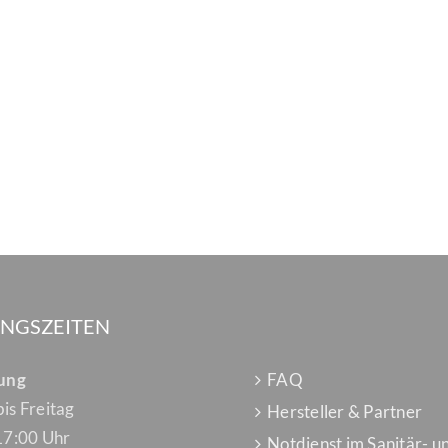
NGSZEITEN
lung
FAQ
is Freitag
Hersteller & Partner
17:00 Uhr
Notdienst im Sanitär- u