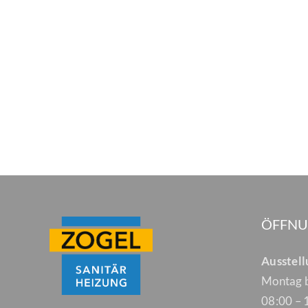
ÖFFNU
Ausstel
Montag b
08:00 – 