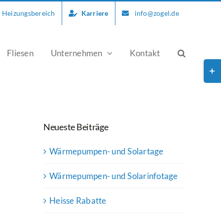
d Heizungsbereich
Karriere
info@zogel.de
Fliesen
Unternehmen
Kontakt
Togg
Slid
Bar
Are
Neueste Beiträge
Wärmepumpen- und Solartage
Wärmepumpen- und Solarinfotage
Heisse Rabatte