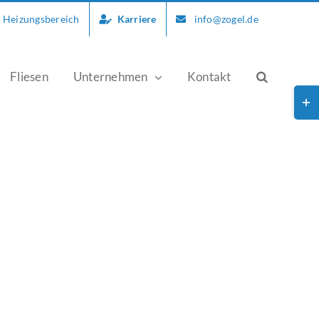
d Heizungsbereich
Karriere
info@zogel.de
Fliesen
Unternehmen
Kontakt
Togg
Slid
Bar
Are