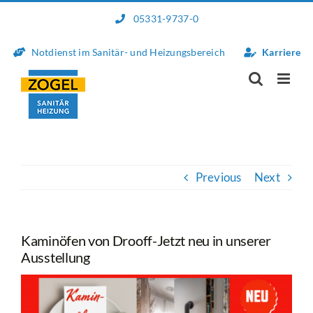
Skip
05331-9737-0
to
content
Notdienst im Sanitär- und Heizungsbereich
Karriere
Previous
Next
Kaminöfen von Drooff-Jetzt neu in unserer
Ausstellung
View
Larger